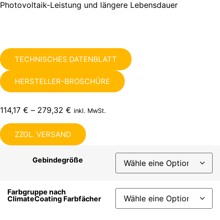
Photovoltaik-Leistung und längere Lebensdauer
TECHNISCHES DATENBLATT
HERSTELLER-BROSCHÜRE
114,17
€
–
279,32
€
inkl. MwSt.
ZZGL. VERSAND
Gebindegröße
Farbgruppe nach
ClimateCoating Farbfächer