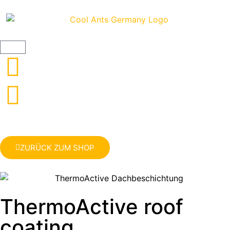
ZURÜCK ZUM SHOP
ThermoActive roof
coating