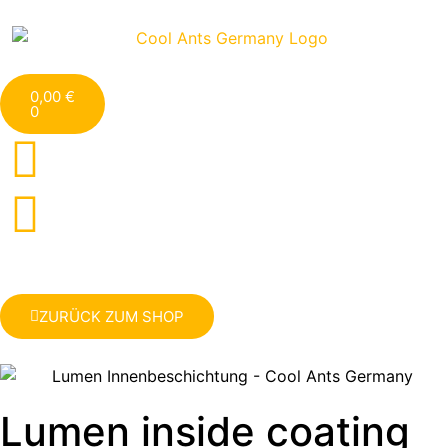
0,00
€
0
ZURÜCK ZUM SHOP
Lumen inside coating