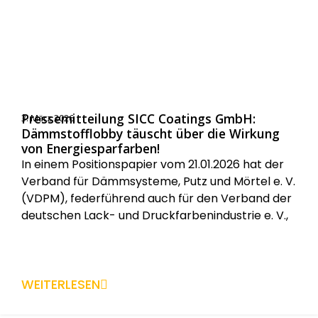
Pressemitteilung SICC Coatings GmbH:
3. März 2026
Dämmstofflobby täuscht über die Wirkung
von Energiesparfarben!
In einem Positionspapier vom 21.01.2026 hat der
Verband für Dämmsysteme, Putz und Mörtel e. V.
(VDPM), federführend auch für den Verband der
deutschen Lack- und Druckfarbenindustrie e. V.,
das Forschungsinstitut für Wärmeschutz e. V.
München, den Gebäudeenergieberater
Ingenieure Handwerker – Bundesverband e. V.,
den Fachverband der Stuckateure für Ausbau
WEITERLESEN
und Fassade Baden-Württemberg, den
Bundesverband Farbe […]