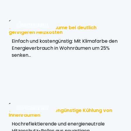
25. März 2024
WEITERLESEN
Wohltemperierte Räume bei deutlich
geringeren Heizkosten
Einfach und kostengünstig: Mit Klimafarbe den
Energieverbrauch in Wohnräumen um 25%
senken…
19. Juli 2023
WEITERLESEN
Wirksame und kostengünstige Kühlung von
Innenräumen
Hochreflektierende und energieneutrale
Hitzeschutz-Rollos aus neuartigen