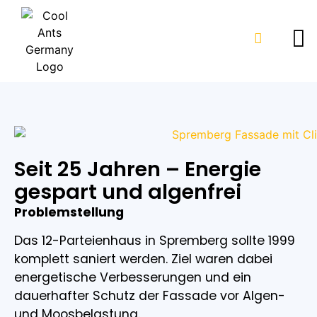
Spremberg - Detailaufnahme nach 25
ClimateCoating ThermoProtect
ClimateCoating ThermoPlus
Spremberg Vergleichsgebäude
Seit 25 Jahren – Energie
Fassadenbeschichtung
Innenbeschichtung
Jahren
gespart und algenfrei
Problemstellung
Das 12-Parteienhaus in Spremberg sollte 1999
komplett saniert werden. Ziel waren dabei
energetische Verbesserungen und ein
dauerhafter Schutz der Fassade vor Algen-
und Moosbelastung.